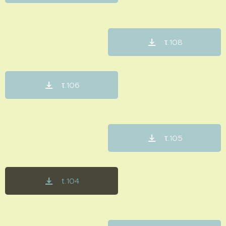
τ.108
τ.106
τ.105
t.104