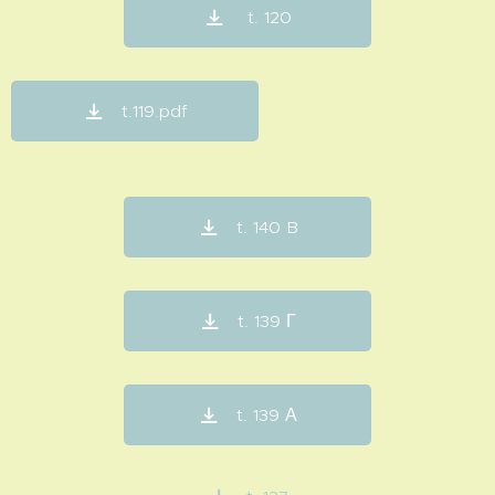
t. 120
t.119.pdf
t. 140 B
t. 139 Γ
t. 139 Α