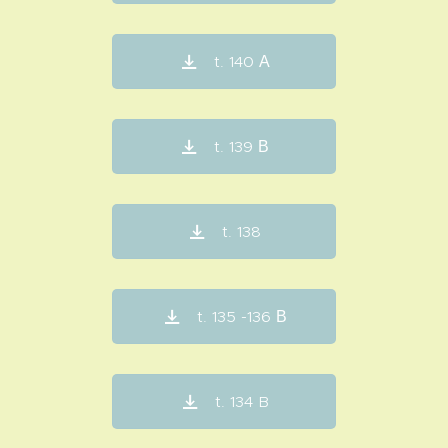
t. 140 Α
t. 139 Β
t. 138
t. 135 -136 Β
t. 134 B