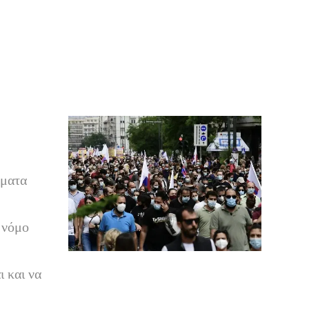
ήματα
 νόμο
ι και να