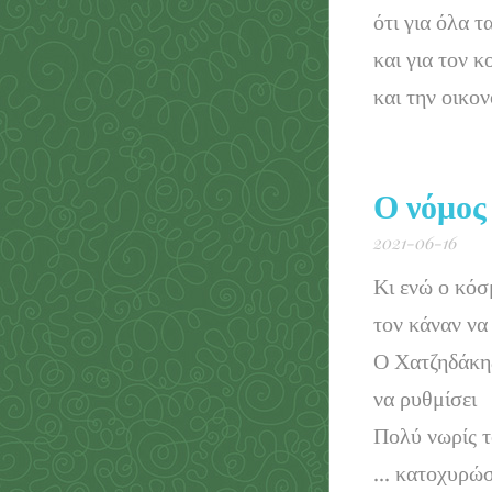
ότι για όλα τ
και για τον 
και την οικο
Ο νόμος
2021-06-16
Κι ενώ ο κόσ
τον κάναν να 
Ο Χατζηδάκης
να ρυθμίσει
Πολύ νωρίς το
... κατοχυρώσ