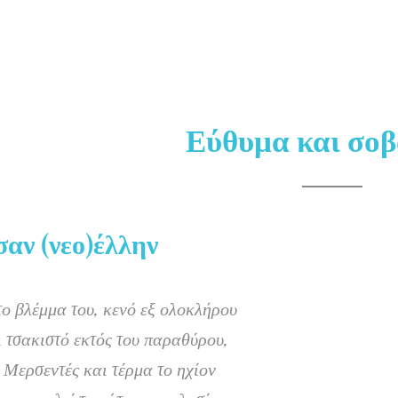
Εύθυμα και σοβα
σαν (νεο)έλλην
ο βλέμμα του, κενό εξ ολοκλήρου
ι τσακιστό εκτός του παραθύρου,
η Μερσεντές και τέρμα το ηχίον