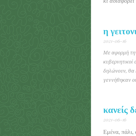
κι αδιαφορεί 
η γειτο
2021-06-16
Με αφορμή την
κυβερνητικοί 
δηλώνουν, θα
γεννήθηκαν οι
κανείς δ
2021-06-16
Εμένα, πάλι, 