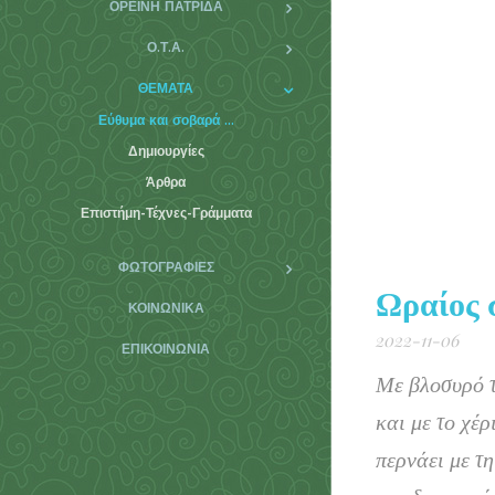
ΟΡΕΙΝΗ ΠΑΤΡΙΔΑ
Ο.Τ.Α.
ΘΕΜΑΤΑ
Εύθυμα και σοβαρά ...
Δημιουργίες
Άρθρα
Επιστήμη-Τέχνες-Γράμματα
ΦΩΤΟΓΡΑΦΊΕΣ
Ωραίος 
ΚΟΙΝΩΝΙΚΆ
2022-11-06
ΕΠΙΚΟΙΝΩΝΊΑ
Με βλοσυρό τ
και με το χέρ
περνάει με τ