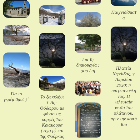
Παιχνιδίσματ
α
Για τη
δημιουργία :
Πλατεία
300 έτη
Νεράιδας, 7
Απριλίου
2020: η
υπερπανσέλη
Για το
νος. Η
Το ξωκκλήσι
γκρέμισμα: 3΄
τελευταία
τ' Αη-
φωτό του
Θόδωρου με
πλάτανου,
φόντο τις
πριν την κοπή
κορφές του
του
Κριάκουρα
(2130 μ) και
της Φούρκας