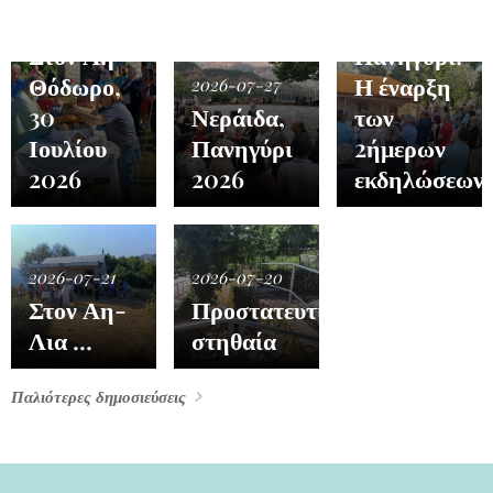
2026-07-30
2026-07-26
Στον Άη-
Πανηγύρι:
Θόδωρο,
Η έναρξη
2026-07-27
30
Νεράιδα,
των
Ιουλίου
Πανηγύρι
2ήμερων
2026
2026
εκδηλώσεων
2026-07-21
2026-07-20
Στον Αη-
Προστατευτικά
Λια ...
στηθαία
Παλιότερες δημοσιεύσεις