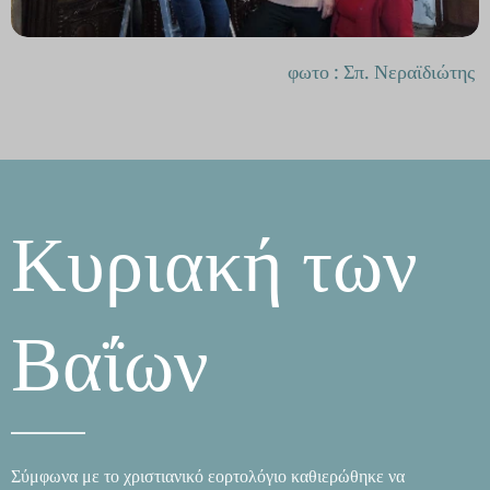
φωτο : Σπ. Νεραϊδιώτης
Κυριακή των
Βαΐων
Σύμφωνα με το χριστιανικό εορτολόγιο καθιερώθηκε να