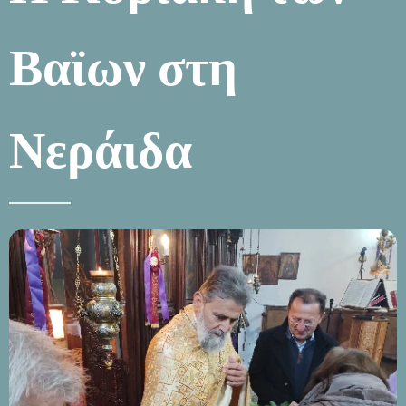
Βαϊων στη
Νεράιδα