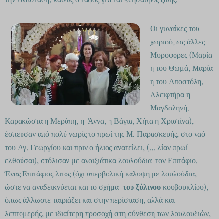
Οι γυναίκες του
χωριού, ως άλλες
Μυροφόρες (Μαρία
η του Θωμά, Μαρία
η του Αποστόλη,
Αλειφτήρα η
Μαγδαληνή,
Καρακώστα η Μερόπη, η Άννα, η Βάγια, Χήτα η Χριστίνα),
έσπευσαν από πολύ νωρίς το πρωί της Μ. Παρασκευής, στο ναό
του Αγ. Γεωργίου και πριν ο ήλιος ανατείλει, (… λίαν πρωί
ελθούσαι), στόλισαν με ανοιξιάτικα λουλούδια τον Επιτάφιο.
Ένας Επιτάφιος λιτός (όχι υπερβολική κάλυψη με λουλούδια,
ώστε να αναδεικνύεται και το σχήμα
του ξύλινου
κουβουκλίου),
όπως άλλωστε ταιριάζει και στην περίσταση, αλλά και
λεπτομερής, με ιδιαίτερη προσοχή στη σύνθεση των λουλουδιών,