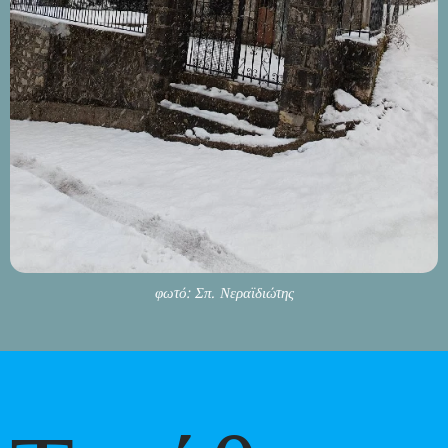
φωτό: Σπ. Νεραϊδιώτης