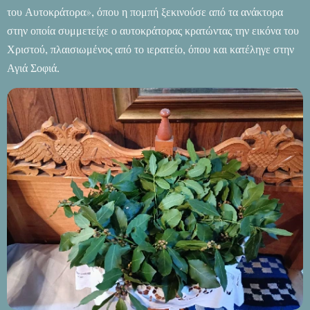
του Αυτοκράτορα», όπου η πομπή ξεκινούσε από τα ανάκτορα
στην οποία συμμετείχε ο αυτοκράτορας κρατώντας την εικόνα του
Χριστού, πλαισιωμένος από το ιερατείο, όπου και κατέληγε στην
Αγιά Σοφιά.