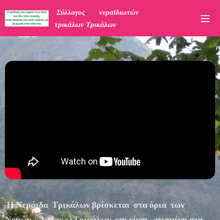
Σύλλογος νεραϊδιωτών
τρικάλων Τρικάλων
Η Νεράιδα Τρικάλων βρίσκεται στα όρια των
Νομών Άρτας - Τρικάλων και
είναι χτισμένη στα