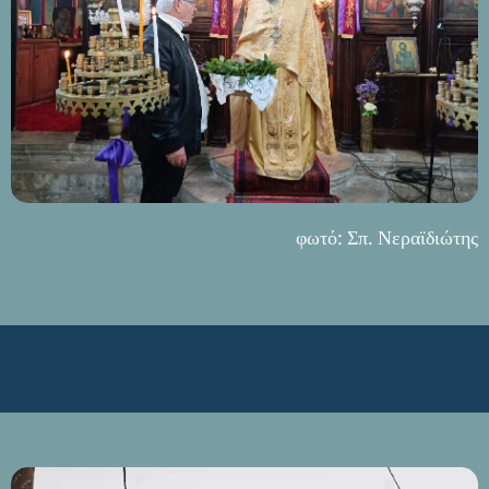
φωτό: Σπ. Νεραϊδιώτης