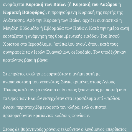
ονομάζεται
Κυριακή των Βαΐων
(ή
Κυριακή του Λαζάρου
ή
Κυριακή Βαϊοφόρος
), η προηγούμενη Κυριακή της εορτής της
Ανάστασης. Από την Κυριακή των Βαΐων αρχίζει ουσιαστικά η
Μεγάλη Εβδομάδα ή Εβδομάδα των Παθών. Κατά την ημέρα αυτή
εορτάζεται η ανάμνηση της θριαμβευτικής εισόδου Του Ιησού
Χριστού στα Ιεροσόλυμα, "επί πώλου όνου", όπου, κατά τους
συγγραφείς των Ιερών Ευαγγελίων, οι Ιουδαίοι Τον υποδέχθηκαν
κρατώντας βάια ή βάγια.
Στις πρώτες εκκλησίες εορταζόταν η μνήμη αυτή με
αναπαράσταση του γεγονότος. Συγκεκριμένα, στους Αγίους
Τόπους κατά τον 4ο αιώνα ο επίσκοπος ξεκινώντας με πομπή από
πώλου
το Όρος των Ελαιών εισερχόταν στα Ιεροσόλυμα επί «
όνου
» περιστοιχιζόμενος από τον κλήρο, ενώ οι πιστοί
προπορεύονταν κρατώντας κλάδους φοινίκων.
Στους δε βυζαντινούς χρόνους τελούνταν ο λεγόμενος «περίπατος