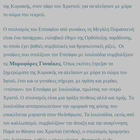
της Κυριακής, στον τάφο του Χριστού, για να αλείψουν με μύρα
το σώμα του νεκρού.
Ο στολισμός του Επιταφίου από γυναίκες τη Μεγάλη Παρασκευή
είναι ένα πανάρχαιο, ευλαβικό έθιμο της Ορθόδοξης παράδοσης,
το οποίο έχει βαθιές συμβολικές και θρησκευτικές ρίζες. Οι
γυναίκες που στολίζουν τον Επιτάφιο με λουλούδια συμβολίζουν
Μυροφόρες Γυναίκες
τις
. Όπως εκείνες έτρεξαν τα
ξημερώματα της Κυριακής να αλείψουν με μύρα το σώμα του
Ιησού, έτσι και οι γυναίκες σήμερα, με αγάπη και μεράκι,
«ντύνουν» τον Επιτάφιο με λουλούδια, τιμώντας τον νεκρό
Χριστό. Ο στολισμός είναι μια πράξη πένθους αλλά και τιμής. Τα
λουλούδια αντιπροσωπεύουν την ομορφιά της φύσης που
υποκλίνεται μπροστά στον Θεάνθρωπο, Τα λουλούδια, εκτός από
τον καλλωπισμό, συμβολίζουν την άνοιξη και την αναγέννηση.
Παρά το θάνατο του Χριστού (πένθος), ο στολισμός προμηνύει
την Ανάσταση, καθώς ο τάφος γίνεται «θησαυρός ζωής.