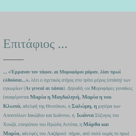
Επιτάφιος ...
… «Έρραναν τον τάφον, αι Μυροφόροι μύραν, λίαν πρωί
ελθούσαι…»,
λέει ο σχετικός στίχος στο τρίτο μέρος (στάση) των
εγκωμίων (
Αι γενεαί αι πάσαι
). Δηλαδή «οι
Μ
υροφόρες γυναίκες
Μαρία η Μαγδαληνή,
Μαρία η του
(αναφέρονται
Κλωπά,
Σαλώμη, η
αδελφή της Θεοτόκου, η
μητέρα των
Ιωάννα
Αποστόλων Ιακώβου και Ιωάννου, η
Σύζυγος του
Μάρθα και
Χουζά, επιτρόπου του Ηρώδη Αντύπα, η
Μαρία,
αδελφές του Λαζάρου) πήγαν, από πολύ νωρίς το πρωί