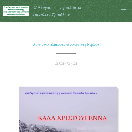
Σύλλογος νεραϊδιωτών
τρικάλων Τρικάλων
Χριστουγεννιάτικο λευκό σεντόνι στη Νεράιδα
2024-12-24