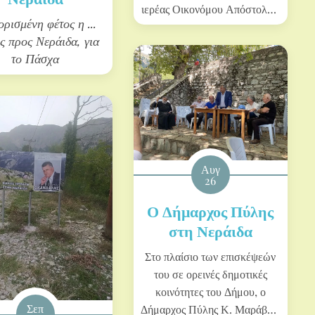
ιερέας Οικονόμου Απόστολος,
ρισμένη φέτος η ...
το Βακούφκο μαγαζί, θα
ς προς Νεράιδα, για
δημοπρατηθεί για την επομένη
το Πάσχα
5ετή περίοδο, μέσα στο μήνα
Μάϊο και μάλιστα εντός του
χρονικού διαστήματος από 8
Μαϊου μέχρι 22 Μαϊου.
Αυγ
26
Ο Δήμαρχος Πύλης
στη Νεράιδα
Στο πλαίσιο των επισκέψεών
του σε
ορεινές δημοτικές
κοινότητες του Δήμου, ο
Σεπ
Δήμαρχος Πύλης Κ. Μαράβας,