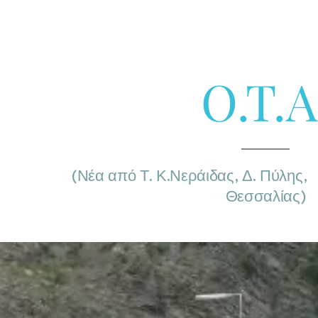
O.T.A
 από Τ. Κ.Νεράιδας, Δ. Πύλη
Θεσσαλίας)