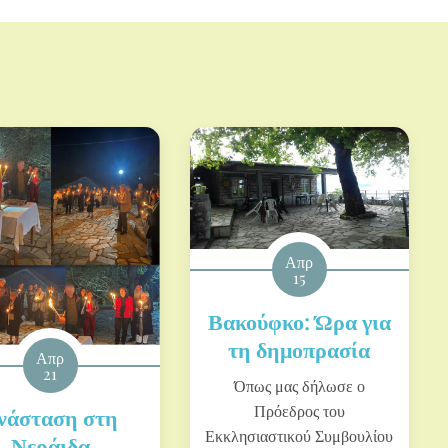
Απρ
15
Βακούφκο: Ώρα για
τη δημοπρασία
Απρ
21
Όπως μας δήλωσε ο
Πρόεδρος του
νάσταση στη
Εκκλησιαστικού Συμβουλίου
Νεράιδα