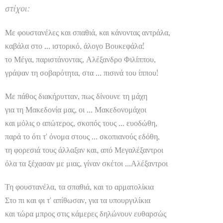
στίχοι:
Με φουστανέλες και σπαθιά, και κάνοντας αντράλα,
καβάλα στο ... ιστορικό, άλογο Βουκεφάλα!
το Μέγα, παριστάνοντας, Αλέξανδρο Φιλίππου,
γράψαν τη σοβαρότητα, στα ... πισινά του ίππου!
Με πάθος διακήρυτταν, πως δίνουνε τη μάχη
για τη Μακεδονία μας, οι ... Μακεδονομάχοι
και μόλις ο απώτερος, σκοπός τους ... ευοδώθη,
παρά το ότι τ' όνομα στους ... σκοπιανούς εδόθη,
τη φορεσιά τους άλλαξαν και, από Μεγαλέξαντροι
όλα τα ξέχασαν με μιας, γίναν σκέτοι ...Αλέξαντροι
Τη φουστανέλα, τα σπαθιά, και το αρματολίκια
Στο πι και φι τ' απίθωσαν, για τα υπουργιλίκια
και τώρα μπρος στις κάμερες δηλώνουν ευθαρσώς