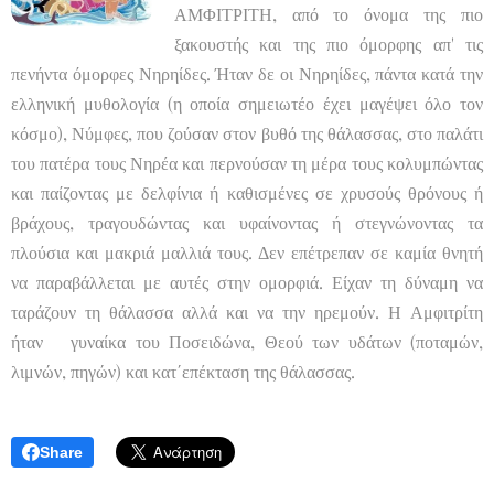
ΑΜΦΙΤΡΙΤΗ, από το όνομα της πιο
ξακουστής και της πιο όμορφης απ' τις
πενήντα όμορφες Νηρηίδες. Ήταν δε οι Νηρηίδες, πάντα κατά την
ελληνική μυθολογία (η οποία σημειωτέο έχει μαγέψει όλο τον
κόσμο), Νύμφες, που ζούσαν στον βυθό της θάλασσας, στο παλάτι
του πατέρα τους Νηρέα και περνούσαν τη μέρα τους κολυμπώντας
και παίζοντας με δελφίνια ή καθισμένες σε χρυσούς θρόνους ή
βράχους, τραγουδώντας και υφαίνοντας ή στεγνώνοντας τα
πλούσια και μακριά μαλλιά τους. Δεν επέτρεπαν σε καμία θνητή
να παραβάλλεται με αυτές στην ομορφιά. Είχαν τη δύναμη να
ταράζουν τη θάλασσα αλλά και να την ηρεμούν. Η Αμφιτρίτη
ήταν γυναίκα του Ποσειδώνα, Θεού των υδάτων (ποταμών,
λιμνών, πηγών) και κατ΄επέκταση της θάλασσας.
Share