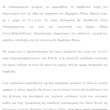
Οι ενδιαφερόμενοι μπορούν να παραλάβουν τα συμβατικά τεύχη του
διαγωνισμού από την έδρα της υπηρεσίας στο Δημαρχείο Πύλης, Ηρώων 1940,
αρ 1, μέχρι τις 8-5-2020. Τα τεύχη διακήρυξης θα διατίθενται στους
ενδιαφερόμενους και από την ιστοσελίδα του Δήμου Πύλης
(www.dimospylis.gr). Περισσότερες πληροφορίες στο τηλέφωνο 2434350321,
αρμόδιος υπάλληλος για την επικοινωνία Δημήτριος Φέκος.
Να πούμε πως ο προϋπολογισμός του έργου ανέρχεται στο ποσό των 50.000
ευρώ (συμπεριλαμβανομένου του Φ.Π.Α), η δε συνολική προθεσμία εκτέλεσης
του έργου, ορίζεται σε οκτώ (8) μήνες και αρχίζει από την ημέρα υπογραφής της
σύμβασης.
Στην παρακάτω παρατιθέμενη τεχνική περιγραφή, μπορείτε να δείτε σε γενικές
γραμμές τι είδους εργασίες θα γίνουν και οι οποίες πάντως θα αποβλέπουν στη
στη βελτίωση και συντήρηση των τεχνικών υποδομών εντός των οικισμών
καθώς και στην εξασφάλιση της ασφαλούς κυκλοφορίας στο οδικό δίκτυο της
δημοτικής ενότητας Νεράιδας του Δήμου Πύλης,
έτσι όπως αυτές προέκυψαν