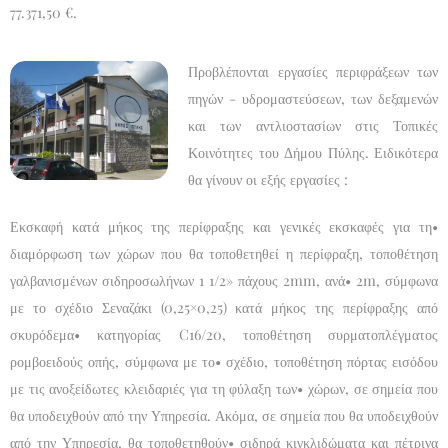
77.371,50 €.
Προβλέπονται εργασίες περιφράξεων των
πηγών - υδρομαστεύσεων, των δεξαμενών
και των αντλιοστασίων στις Τοπικές
Κοινότητες του Δήμου Πύλης. Ειδικότερα
θα γίνουν οι εξής εργασίες :
Εκσκαφή κατά μήκος της περίφραξης και γενικές εκσκαφές για τη•
διαμόρφωση των χώρων που θα τοποθετηθεί η περίφραξη, τοποθέτηση
γαλβανισμένων σιδηροσωλήνων 1 1/2» πάχους 2mm, ανά• 2m, σύμφωνα
με το σχέδιο Σεναζάκι (0,25×0,25) κατά μήκος της περίφραξης από
σκυρόδεμα• κατηγορίας C16/20, τοποθέτηση συρματοπλέγματος
ρομβοειδούς οπής, σύμφωνα με το• σχέδιο, τοποθέτηση πόρτας εισόδου
με τις ανοξείδωτες κλειδαριές για τη φύλαξη των• χώρων, σε σημεία που
θα υποδειχθούν από την Υπηρεσία. Ακόμα, σε σημεία που θα υποδειχθούν
από την Υπηρεσία, θα τοποθετηθούν• σιδηρά κιγκλιδώματα και πέτρινα