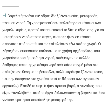
Η
Βαρέλα ήταν ένα κυλινδροειδές ξύλινο σκεύος, μεταφοράς
πόσιμου νερού. Τη χρησιμοποιούσαν παλαιότερα οι κάτοικοι των
χωριών κυρίως, προτού κατασκευαστεί το δίκτυο ύδρευσης, για να
μεταφέρουν νερό από τις πηγές, οι οποίες ήταν σε κάποια
απόσταση από το σπίτι και ως επί πλείστον έξω από το χωριό. Ο
λόγος ήταν ουσιαστικός καθόσον με τη χρήση της βαρέλας, που
χωρούσε αρκετή ποσότητα νερού, απέφευγαν τις πολλές
διαδρομές και υπήρχε πόσιμο νερό ανά πάσα στιγμή μέσα στο
σπίτι (σε αντίθεση με τη βουτσέλα, πολύ μικρότερο ξύλινο σκεύος,
που την έπαιρναν στο χωράφι κατά τη διάρκεια των αγροτικών
εργασιών). Επειδή το φορτίο ήταν αρκετά βαρύ, οι γυναίκες, που
είχαν "αναλάβει" κι αυτό το έργο, ζαλικωνόταν* τη βαρέλα και έτσι
γινόταν εφικτή και πιο εύκολη η μεταφορά της.