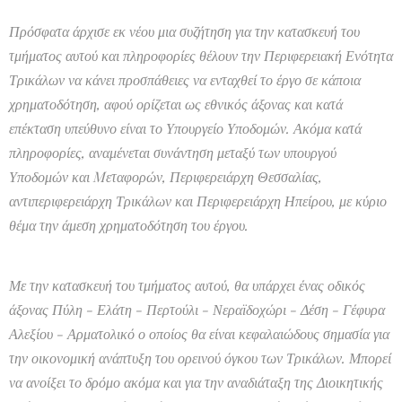
Πρόσφατα άρχισε εκ νέου μια συζήτηση για την κατασκευή του
τμήματος αυτού και πληροφορίες θέλουν την Περιφερειακή Ενότητα
Τρικάλων να κάνει προσπάθειες να ενταχθεί το έργο σε κάποια
χρηματοδότηση, αφού ορίζεται ως εθνικός άξονας και κατά
επέκταση υπεύθυνο είναι το Υπουργείο Υποδομών. Ακόμα κατά
πληροφορίες, αναμένεται συνάντηση μεταξύ των υπουργού
Υποδομών και
Mεταφορών, Περιφερειάρχη Θεσσαλίας,
αντιπεριφερειάρχη Τρικάλων και Περιφερειάρχη Ηπείρου, με κύριο
θέμα την άμεση χρηματοδότηση του έργου.
Με την κατασκευή του τμήματος αυτού, θα υπάρχει ένας οδικός
άξονας Πύλη - Ελάτη - Περτούλι - Νεραїδοχώρι - Δέση - Γέφυρα
Αλεξίου - Αρματολικό ο οποίος θα είναι κεφαλαιώδους σημασία για
την οικονομική ανάπτυξη του ορεινού όγκου των Τρικάλων. Μπορεί
να ανοίξει το δρόμο ακόμα και για την αναδιάταξη της Διοικητικής