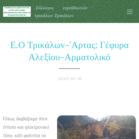
Σύλλογος νεραϊδιωτών
τρικάλων Τρικάλων
Ε.Ο Τρικάλων-'Αρτας: Γέφυρα
Αλεξίου-Αρματολικό
2020-10-16
Όπως διαβάζουμε στον
έντυπο και ηλεκτρονικό
τύπο, κάτι φαίνεται να