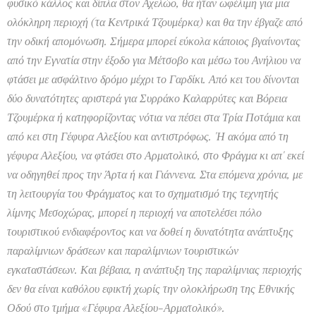
φυσικό κάλλος και δίπλα στον Αχελώο, θα ήταν ωφέλιμη για μια
ολόκληρη περιοχή (τα Κεντρικά Τζουμέρκα) και θα την έβγαζε από
την οδική απομόνωση. Σήμερα μπορεί εύκολα κάποιος βγαίνοντας
από την Εγνατία στην έξοδο για Μέτσοβο και μέσω του Ανήλιου να
φτάσει με ασφάλτινο δρόμο μέχρι το Γαρδίκι. Από κει του δίνονται
δύο δυνατότητες αριστερά για Συρράκο Καλαρρύτες και Βόρεια
Τζουμέρκα ή κατηφορίζοντας νότια να πέσει στα Τρία Ποτάμια και
από κει στη Γέφυρα Αλεξίου και αντιστρόφως. 'Η ακόμα από τη
γέφυρα Αλεξίου, να φτάσει στο Αρματολικό, στο Φράγμα κι απ' εκεί
να οδηγηθεί προς την Άρτα ή και Γιάννενα. Στα επόμενα χρόνια, με
τη λειτουργία του Φράγματος και το σχηματισμό της τεχνητής
λίμνης Μεσοχώρας, μπορεί η περιοχή να αποτελέσει πόλο
τουριστικού ενδιαφέροντος και να δοθεί η δυνατότητα ανάπτυξης
παραλίμνιων δράσεων και παραλίμνιων τουριστικών
εγκαταστάσεων. Και βέβαια, η ανάπτυξη της παραλίμνιας περιοχής
δεν θα είναι καθόλου εφικτή χωρίς την ολοκλήρωση της Εθνικής
Οδού στο τμήμα «Γέφυρα Αλεξίου-Αρματολικό».