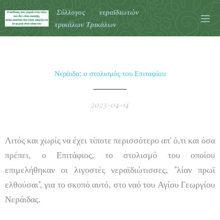
Σύλλογος νεραϊδιωτών
τρικάλων Τρικάλων
Νεράιδα: ο στολισμός του Επιταφίου
2023-04-14
Λιτός και χωρίς να έχει τίποτε περισσότερο απ' ό,τι και όσα
πρέπει, ο Επιτάφιος, το στολισμό του οποίου
επιμελήθηκαν οι λιγοστές νεραϊδιώτισσες, "λίαν πρωϊ
ελθούσαι", για το σκοπό αυτό, στο ναό του Αγίου Γεωργίου
Νεράιδας.