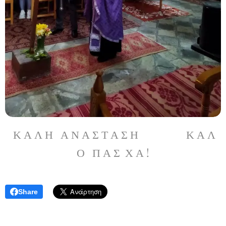
Κ Α Λ Η Α Ν Α Σ Τ Α Σ Η Κ Α Λ
Ο Π Α Σ Χ Α !
Share