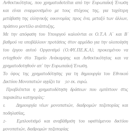
Ανθεκτικότητας, που χρηματοδοτείται από την Ευρωπαϊκή Ένωση
και είναι εναρμονισμένο με τους στόχους της, για ταχύτερη
μετάβαση της ελληνικής οικονομίας προς ένα, μεταξύ των άλλων,
πράσινο μοντέλο ανάπτυξης.
Με την απόφαση του Υπουργού καλούνται οι Ο.Τ.Α Α΄ και Β'
βαθμού να υποβάλλουν προτάσεις στον αρμόδιο για την υλοποίηση
του έργου αυτού Οργανισμό (Ο.ΦΥ.ΠΕ.Κ.Α), προκειμένου να
ενταχθούν στο Ταμείο Ανάκαμψης και Ανθεκτικότητας και να
χρηματοδοτηθούν απ΄ την Ευρωπαϊκή Ένωση.
Το ύψος της χρηματοδότησης για τη δημιουργία του Εθνικού
Δικτύου Μονοπατιών αγγίζει τα 30 εκ. ευρώ.
Προβλέπεται η χρηματοδότηση δράσεων που εμπίπτουν στις
παρακάτω κατηγορίες:
1. Δ
ημιουργία νέων μονοπατιών, διαδρομών πεζοπορίας και
ποδηλασίας,
2· Ε
μπλουτισμό και αναβάθμιση του υφιστάμενου δικτύου
μονοπατιών, διαδρομών πεζοπορίας