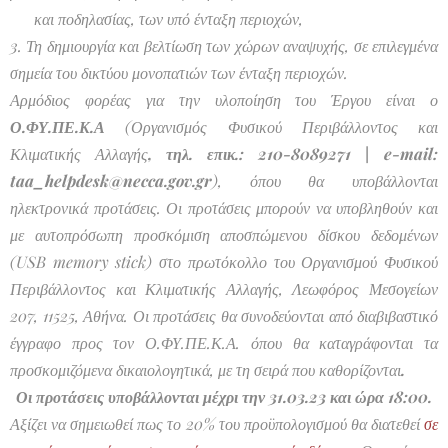
και ποδηλασίας, των υπό ένταξη περιοχών,
3. Τη δημιουργία και βελτίωση των χώρων αναψυχής, σε επιλεγμένα
σημεία του δικτύου μονοπατιών των ένταξη περιοχών.
Αρμόδιος φορέας για την υλοποίηση του Έργου είναι ο
Ο.ΦΥ.ΠΕ.Κ.Α
(Οργανισμός Φυσικού Περιβάλλοντος και
Κλιματικής Αλλαγής
, τηλ. επικ.: 210-8089271 | e-mail:
taa_helpdesk@necca.gov.gr
), όπου θα υποβάλλονται
ηλεκτρονικά προτάσεις. Οι προτάσεις μπορούν να υποβληθούν και
με αυτοπρόσωπη προσκόμιση αποσπώμενου δίσκου δεδομένων
(USB memory stick) στο πρωτόκολλο του Οργανισμού Φυσικού
Περιβάλλοντος και Κλιματικής Αλλαγής, Λεωφόρος Μεσογείων
207, 11525, Αθήνα. Οι προτάσεις θα συνοδεύονται από διαβιβαστικό
έγγραφο προς τον Ο.ΦΥ.ΠΕ.Κ.Α. όπου θα καταγράφονται τα
προσκομιζόμενα δικαιολογητικά, με τη σειρά που καθορίζονται
.
Οι προτάσεις υποβάλλονται μέχρι την 31.03.23 και ώρα 18:00.
Αξίζει να σημειωθεί πως το 20% του προϋπολογισμού θα διατεθεί
σε