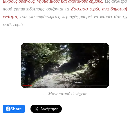
μικρούς ορεινούς, νησιωτικούς και ακριτικούς δήμους.
Ως ανώτερο
ποσό χρηματοδότησης ορίζονται τα
800.000 ευρώ, ανά δημοτική
ενότητα,
ενώ για πυρόπληκτες περιοχές μπορεί να φτάσει στα 1,5
εκατ. ευρώ.
... Μονοπατιού συνέχεια
Share