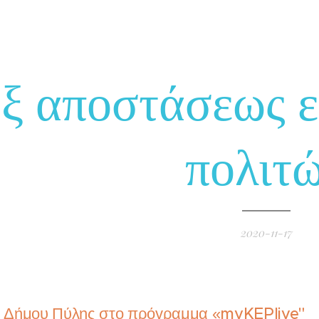
ξ αποστάσεως 
πολιτ
2020-11-17
υ Δήμου Πύλης στο πρόγραμμα «myKEPlive"