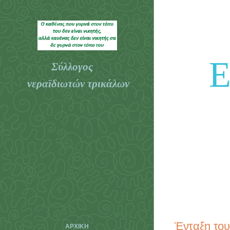
Ε
Σύλλογος
νεραϊδιωτών τρικάλων
Τρικάλων
Ένταξη το
ΑΡΧΙΚΉ