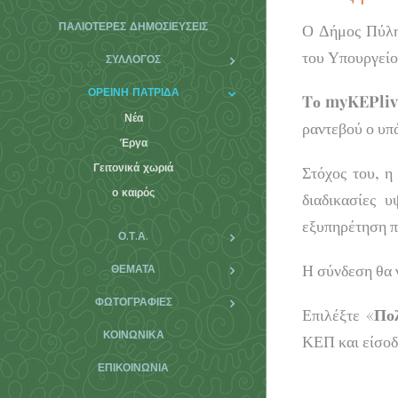
ΠΑΛΙΌΤΕΡΕΣ ΔΗΜΟΣΙΕΎΣΕΙΣ
Ο Δήμος Πύλης
του Υπουργείο
ΣΥΛΛΟΓΟΣ
ΟΡΕΙΝΗ ΠΑΤΡΙΔΑ
Tο myKEPliv
Νέα
ραντεβού ο υπ
Έργα
Γειτονικά χωριά
Στόχος του, η
ο καιρός
διαδικασίες υ
εξυπηρέτηση π
Ο.Τ.Α.
Η σύνδεση θα 
ΘΕΜΑΤΑ
ΦΩΤΟΓΡΑΦΊΕΣ
Επιλέξτε «
Πολ
ΚΟΙΝΩΝΙΚΆ
ΚΕΠ και είσοδ
ΕΠΙΚΟΙΝΩΝΊΑ