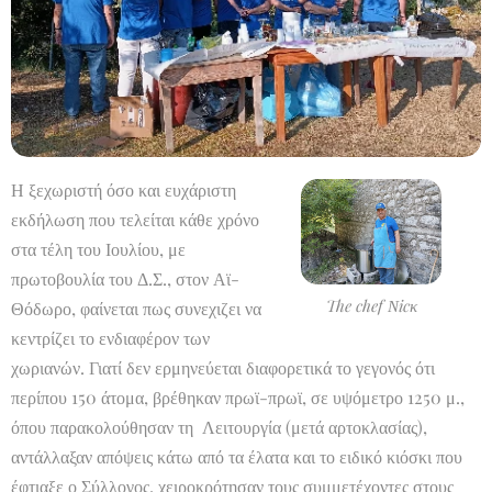
Η ξεχωριστή όσο και ευχάριστη
εκδήλωση που τελείται κάθε χρόνο
στα τέλη του Ιουλίου, με
πρωτοβουλία του Δ.Σ., στον Αϊ-
The chef Νicκ
Θόδωρο, φαίνεται πως συνεχιζει να
κεντρίζει το ενδιαφέρον των
χωριανών. Γιατί δεν ερμηνεύεται διαφορετικά το γεγονός ότι
περίπου 150 άτομα, βρέθηκαν πρωϊ-πρωϊ, σε υψόμετρο 1250 μ.,
όπου παρακολούθησαν τη Λειτουργία (μετά αρτοκλασίας),
αντάλλαξαν απόψεις κάτω από τα έλατα και το ειδικό κιόσκι που
έφτιαξε ο Σύλλογος, χειροκρότησαν τους συμμετέχοντες στους