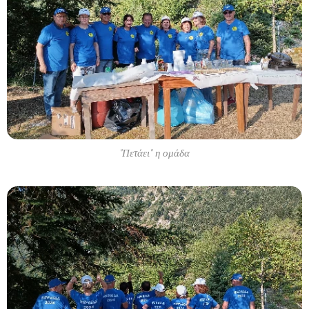
"Πετάει" η ομάδα