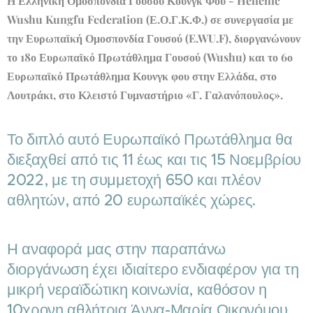
Η Ελληνική Ομοσπονδία Γουσου Κουνγκ Φου - Hellenic
Wushu Kungfu Federation (Ε.Ο.Γ.Κ.Φ.) σε συνεργασία με
την Ευρωπαϊκή Ομοσπονδία Γουσού (E.WU.F), διοργανώνουν
το 18ο Ευρωπαϊκό Πρωτάθλημα Γουσού (Wushu) και το 6ο
Ευρωπαϊκό Πρωτάθλημα Κουνγκ φου στην Ελλάδα, στο
Λουτράκι, στο Κλειστό Γυμναστήριο «Γ. Γαλανόπουλος».
Το διπλό αυτό Ευρωπαϊκό Πρωτάθλημα θα
διεξαχθεί από τις 11 έως και τις 15 Νοεμβρίου
2022, με τη συμμετοχή 650 και πλέον
αθλητών, από 20 ευρωπαϊκές χώρες.
Η αναφορά μας στην παραπάνω
διοργάνωση έχει ιδιαίτερο ενδιαφέρον για τη
μικρή νεραϊδώτικη κοινωνία, καθόσον η
10χρονη αθλήτρια Άννα-Μαρία Οικονόμου