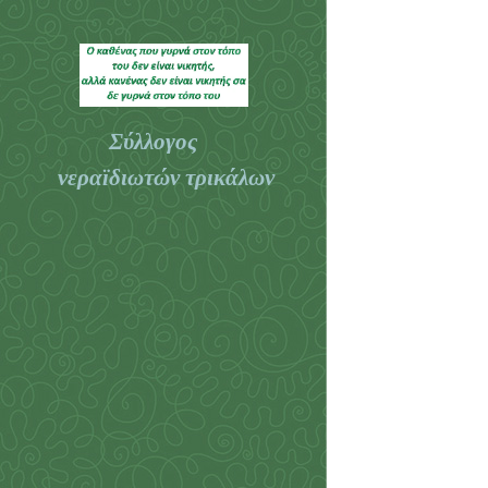
Σύλλογος
νεραϊδιωτών τρικάλων
Τρικάλων