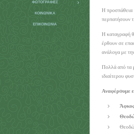
ΦΩΤΟΓΡΑΦΊΕΣ
Η προσπάθεια ε
ΚΟΙΝΩΝΙΚΆ
περπατήσουν τ
ΕΠΙΚΟΙΝΩΝΊΑ
Η καταγραφή θ
έρθουν σε επα
ανάλογα με τη
Πολλά από τα 
ιδιαίτερου φυσ
Αναφέρoυμε ε
Άφκος
Θεοδώ
Θεοδώ