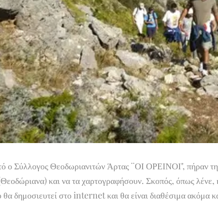
υτό ο Σύλλογος Θεοδωριανιτών Άρτας ¨ΟΙ ΟΡΕΙΝΟΙ", πήραν τη
(Θεοδώριανα) και να τα χαρτογραφήσουν. Σκοπός, όπως λένε, 
 θα δημοσιευτεί στο internet και θα είναι διαθέσιμα ακόμα κα