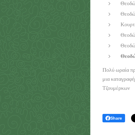
Θεοδώ
Θεοδώ
Κουρτ
Θεοδώ
Θεοδώ
Θεοδώ
Πολύ ωραία πρ
μια καταγραφή
Τζουμέρκων
Share