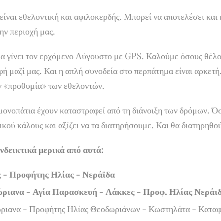
ίναι εθελοντική και αφιλοκερδής. Μπορεί να αποτελέσει και 
ην περιοχή μας.
α γίνει τον ερχόμενο Αύγουστο με GPS. Καλούμε όσους θέλο
φή μαζί μας. Και η απλή συνοδεία στο περπάτημα είναι αρκετ
ν «προθυμία» των εθελοντών.
μονοπάτια έχουν καταστραφεί από τη διάνοιξη των δρόμων. Ό
ικού κάλους και αξίζει να τα διατηρήσουμε. Και θα διατηρηθο
νδεικτικά μερικά από αυτά:
 - Προφήτης Ηλίας - Νεράϊδα
ριανα - Αγία Παρασκευή - Λάκκες - Προφ. Ηλίας Νεράιδ
ριανα - Προφήτης Ηλίας Θεοδωριάνων - Κωστηλάτα - Καταφ