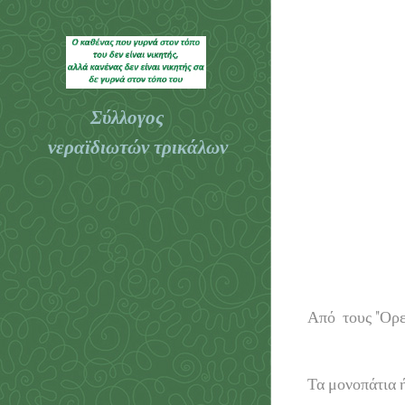
Σύλλογος
νεραϊδιωτών τρικάλων
Τρικάλων
Από τους "Ορε
Τα μονοπάτια 