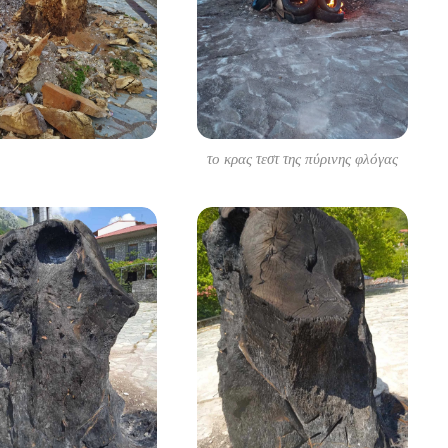
το κρας τεστ της πύρινης φλόγας