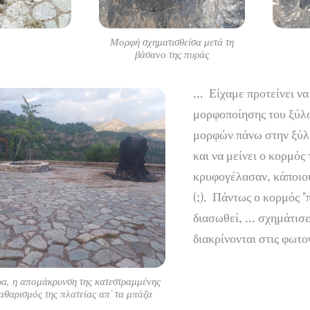
Μορφή σχηματισθείσα μετά τη
βάσανο της πυράς
... Είχαμε προτείνει ν
μορφοποίησης του ξύλο
μορφών πάνω στην ξύλι
και να μείνει ο κορμός
κρυφογέλασαν, κάποιοι
(;). Πάντως ο κορμός "π
διασωθεί, ... σχημάτισ
διακρίνονται στις φωτ
ρα, η απομάκρυνση της κατεστραμμένης
αθαρισμός της πλατείας απ' τα μπάζα