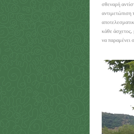
σθεναρή αντίσ
αντιμετώπιση τ
αποτελεσματικά
κάθε άσχετος, 
να παραμένει σ