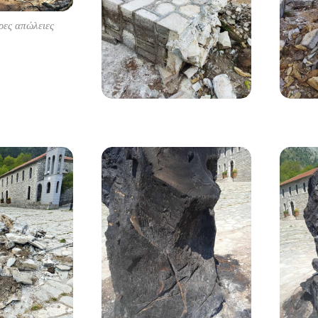
υρες απώλειες