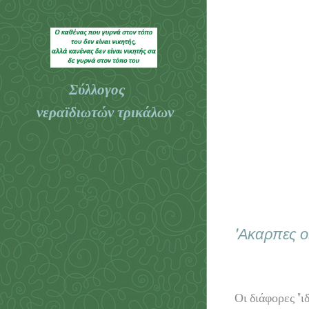
Σύλλογος
νεραϊδιωτών τρικάλων
Τρικάλων
'Ακαρπες ο
Οι διάφορες "ι