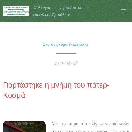
Σύλλογος νεραϊδιωτών
τρικάλων Τρικάλων
Στο ομώνυμο εκκλησάκι
2019-08-28
Γιορτάστηκε η μνήμη του πάτερ-
Κοσμά
Με την παρουσία ολίγων νεραϊδιωτών
(όσων παρέτειναν τις διακοπές τους και