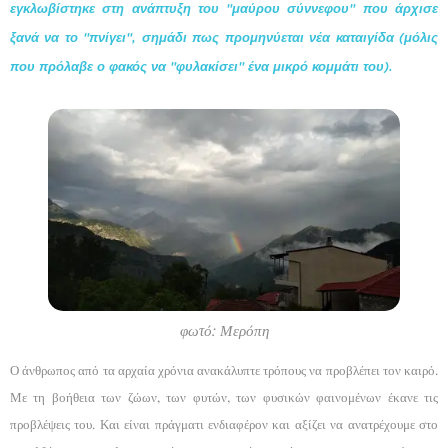
εγκλωβίστηκε στη ανάπτυξη του "μαύρου σύννεφου" που άρχισε
ξανά να το "πνίγει", σημάδι πως προμηνύεται νέα καταιγίδα (μόλις
που πρόλαβε ο φακός να "φυλακίσει" ένα μικρό κομμάτι του).
φωτό: Μερόπη
Ο άνθρωπος από τα αρχαία χρόνια ανακάλυπτε τρόπους να προβλέπει τον καιρό.
Με τη βοήθεια των ζώων, των φυτών, των φυσικών φαινομένων έκανε τις
προβλέψεις του. Και είναι πράγματι ενδιαφέρον και αξίζει να ανατρέχουμε στο