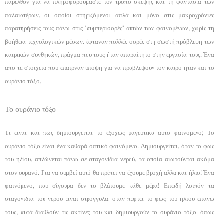
παρελθόν για να πληροφορούμαστε τον τρόπο σκέψης και τη φαντασία των
παλαιοτέρων, οι οποίοι στηριζόμενοι απλά και μόνο στις μακροχρόνιες
παρατηρήσεις τους πάνω στις "συμπεριφορές" αυτών των φαινομένων, χωρίς τη
βοήθεια τεχνολογικών μέσων, έφταναν πολλές φορές στη σωστή πρόβλεψη των
καιρικών συνθηκών, πράγμα που τους ήταν απαραίτητο στην εργασία
τους. Ένα
από τα στοιχεία που έπαιρναν υπόψη για να προβλέψουν τον καιρό ήταν και το
ουράνιο τόξο.
Το ουράνιο τόξο
Τι είναι και πως δημιουργείται το εξόχως μαγευτικό αυτό φαινόμενο;
Το
ουράνιο τόξο είναι ένα καθαρά οπτικό φαινόμενο. Δημιουργείται, όταν το φως
του ηλίου, απλώνεται πάνω σε σταγονίδια νερού, τα οποία αιωρούνται ακόμα
στον ουρανό. Για να συμβεί αυτό θα πρέπει να έχουμε βροχή αλλά και ήλιο! Ένα
φαινόμενο, που σίγουρα δεν το βλέπουμε κάθε μέρα! Επειδή λοιπόν τα
σταγονίδια του νερού είναι στρογγυλά, όταν πέφτει το φως του ηλίου επάνω
τους, αυτά διαθλούν τις ακτίνες του και δημιουργούν το ουράνιο τόξο, όπως