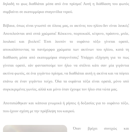
δηλαδή το φως διαθλάται μέσα από ένα πρίσμα! Αυτή η διάθλαση του φωτός
συμβαίνει σε εκατομμύρια σταγονίδια νερού.
Βέβαια, όπως είναι γνωστό σε όλους μας, οι ακτίνες του ηλίου δεν είναι λευκές!
Αποτελούνται από επτά χρώματα! Κόκκινο, πορτοκαλί, κίτρινο, πράσινο, μπλε,
λουλακί
και βιολετί! Έτσι λοιπόν το ουράνιο τόξο γίνεται ορατό,
αποκαλύπτοντας τα πανέμορφα χρώματα των ακτίνων του ηλίου, κατά τη
διάθλαση μέσα από εκατομμύρια σταγονίτσες! Υπάρχει εξήγηση για το πως
γίνεται ορατό, εάν φανταστούμε τον ήλιο να στέλνει κάτι σαν μία γιγάντια
ακτίνα φωτός, σε ένα γιγάντιο πρίσμα, να διαθλάται αυτή η ακτίνα και να πέφτει
επάνω σε έναν γιγάντιο τοίχο.
Όλα τα ουράνια τόξα είναι ορατά, μόνο υπό
συγκεκριμένες γωνίες, αλλά και μόνο όταν έχουμε τον ήλιο στα νώτα μας.
Αποτυπώθηκαν και κάποια γνωμικά ή ρήσεις ή δοξασίες για το ουράνιο τόξο,
που έχουν σχέση με την πρόβλεψη του καιρού.
Όταν βρέχει συνεχώς και